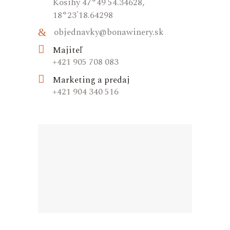
Kosihy 47°49'54.34628,
18°23'18.64298
objednavky@bonawinery.sk
Majiteľ
+421 905 708 083
Marketing a predaj
+421 904 340 516